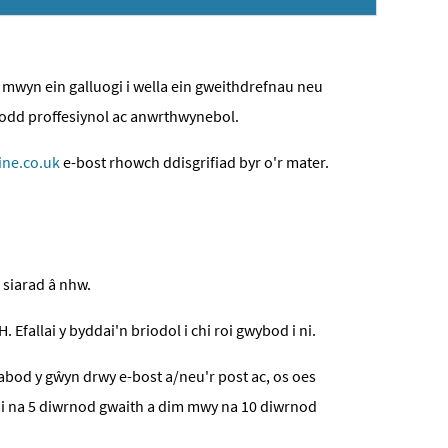
 mwyn ein galluogi i wella ein gweithdrefnau neu
modd proffesiynol ac anwrthwynebol.
ne.co.uk
e-bost rhowch ddisgrifiad byr o'r mater.
 siarad â nhw.
allai y byddai'n briodol i chi roi gwybod i ni.
bod y gŵyn drwy e-bost a/neu'r post ac, os oes
 llai na 5 diwrnod gwaith a dim mwy na 10 diwrnod