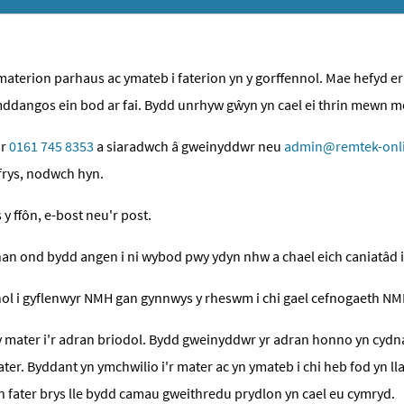
aterion parhaus ac ymateb i faterion yn y gorffennol. Mae hefyd er
 ymddangos ein bod ar fai. Bydd unrhyw gŵyn yn cael ei thrin mewn 
ar
0161 745 8353
a siaradwch â gweinyddwr neu
admin@remtek-onli
frys, nodwch hyn.
 y ffôn, e-bost neu'r post.
rhan ond bydd angen i ni wybod pwy ydyn nhw a chael eich caniatâd i
i gyflenwyr NMH gan gynnwys y rheswm i chi gael cefnogaeth NMH. Ef
mater i'r adran briodol. Bydd gweinyddwr yr adran honno yn cydna
 mater. Byddant yn ymchwilio i'r mater ac yn ymateb i chi heb fod yn
n fater brys lle bydd camau gweithredu prydlon yn cael eu cymryd.