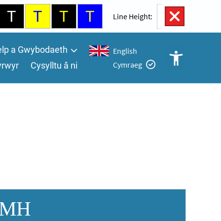
T
T
T
T
100%
Line Height:
lp a Gwybodaeth
English
Cymraeg
yrwyr
Cysylltu â ni
Rheolaethau
Hygyrchedd
Agored
A
A
NMH