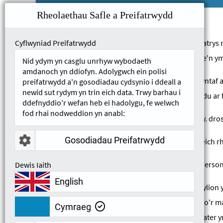
Rheolaethau Safle a Preifatrwydd
Cyflwyniad Preifatrwydd
Diben ein gweithdrefn gwyno yw y gallwn ddatrys m
faterion perfformiad staff, yn enwedig lle mae'n
Nid ydym yn casglu unrhyw wybodaeth
amdanoch yn ddiofyn. Adolygwch ein polisi
Os oes gennych gŵyn, ffoniwch Remtek yn gyntaf 
preifatrwydd a'n gosodiadau cydsynio i ddeall a
newid sut rydym yn trin eich data. Trwy barhau i
Os yw'r mater yn gyfredol ac angen gweithredu ar 
ddefnyddio'r wefan heb ei hadolygu, fe welwch
fod rhai nodweddion yn anabl:
Dylech nodi eich bod yn dewis dull cyswllt h.y. dros
Gosodiadau Preifatrwydd
Rydym yn hapus i ddelio â thrydydd parti ar eich 
Sylwer anaml y rhoddir unrhyw wybodaeth bersonol 
Dewis Iaith
English
Yna bydd y gweinyddwr yn trosglwyddo manylion y 
angen, cysylltwch â chi i gael disgrifiad llawn o'r
Cymraeg
gwaith oni bai eich bod wedi datgan bod y mater y