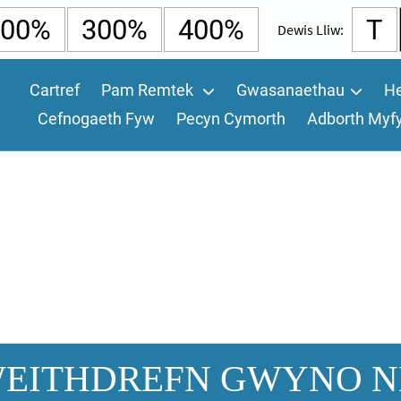
200%
300%
400%
T
Dewis Lliw:
Cartref
Pam Remtek
Gwasanaethau
He
Cefnogaeth Fyw
Pecyn Cymorth
Adborth Myf
EITHDREFN GWYNO 