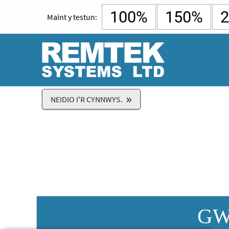
100%
150%
Maint y testun:
NEIDIO I'R CYNNWYS.
GW