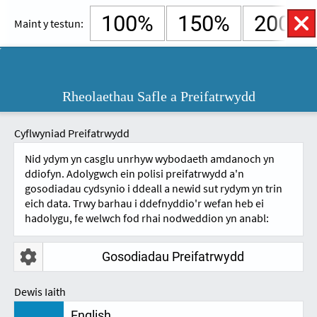
100%
150%
200%
Maint y testun:
English
Cymraeg
Rheolaethau
Rheolaethau Safle a Preifatrwydd
Hygyrchedd
NEIDIO I'R CYNNWYS.
Agored
A
A
Cyflwyniad Preifatrwydd
Nid ydym yn casglu unrhyw wybodaeth amdanoch yn
ddiofyn. Adolygwch ein polisi preifatrwydd a'n
gosodiadau cydsynio i ddeall a newid sut rydym yn trin
eich data. Trwy barhau i ddefnyddio'r wefan heb ei
hadolygu, fe welwch fod rhai nodweddion yn anabl:
Gosodiadau Preifatrwydd
CYNLLUN LLEIHAU CARBON
Dewis Iaith
English