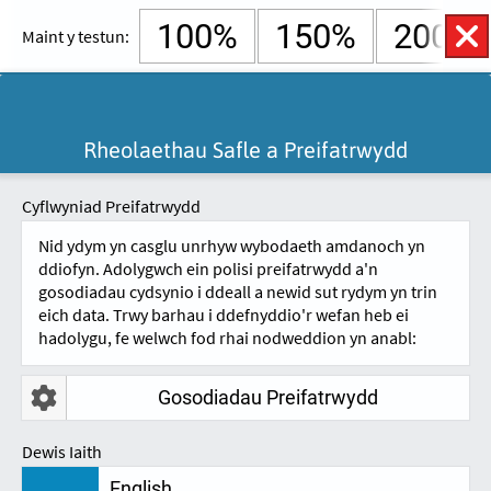
100%
150%
200%
Maint y testun:
English
Cymraeg
Rheolaethau
Rheolaethau Safle a Preifatrwydd
Hygyrchedd
NEIDIO I'R CYNNWYS.
Agored
A
A
Cyflwyniad Preifatrwydd
Nid ydym yn casglu unrhyw wybodaeth amdanoch yn
ddiofyn. Adolygwch ein polisi preifatrwydd a'n
gosodiadau cydsynio i ddeall a newid sut rydym yn trin
eich data. Trwy barhau i ddefnyddio'r wefan heb ei
hadolygu, fe welwch fod rhai nodweddion yn anabl:
Gosodiadau Preifatrwydd
TELERAU AC AMODAU
Dewis Iaith
English