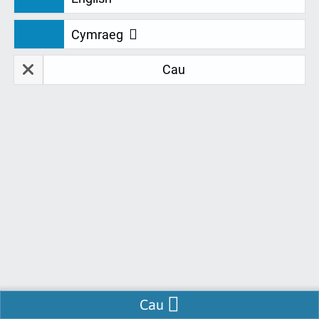
Telerau ac Amodau - sy'n berthnasol i fyfyrwyr
Cymraeg
D.S.A. yn unig (Fersiwn 4.8)
Cau
Lawrlwytho Telerau ac Amodau-
fersiwn-4.8.docx ffeil
Cynnwys
Gosod Eich Gorchymyn
Mae'r adran hon yn ymdrin â sut i osod eich archeb,
dogfennau y bydd angen i chi eu gwirio, manylion y
bydd angen i chi eu cadarnhau a chais eich bod yn
cadarnhau eich cytundeb i'r telerau ac amodau hyn.
Cau
Delifriad